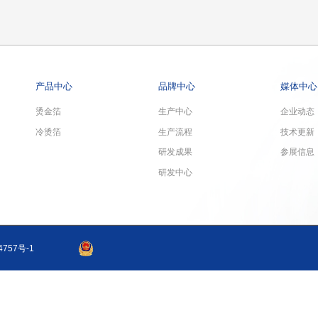
产品中心
品牌中心
媒体中心
烫金箔
生产中心
企业动态
冷烫箔
生产流程
技术更新
研发成果
参展信息
研发中心
4757号-1