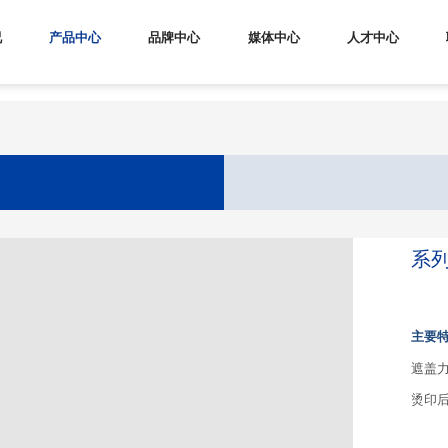
况
产品中心
品牌中心
媒体中心
人才中心
产品中心
品牌中心
媒体中心
系列
烫金箔
生产中心
企业动态
主要
冷烫箔
生产流程
技术更新
遮盖
研发成果
参展信息
烫印
研发中心