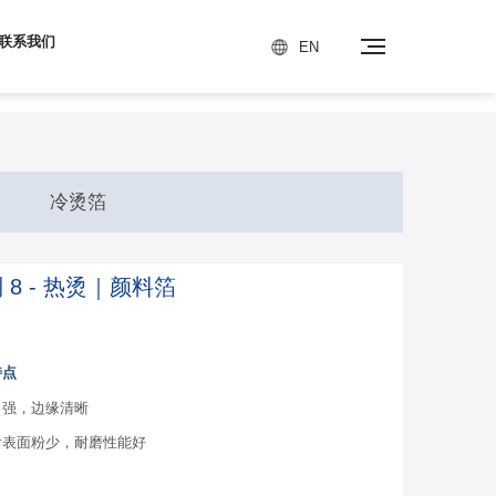
联系我们
EN
冷烫箔
人才中心
联系我们
 8 - 热烫｜颜料箔
企业精神
联系方式
特点
员工风采
FAQ常见问题
力强，边缘清晰
后表面粉少，耐磨性能好