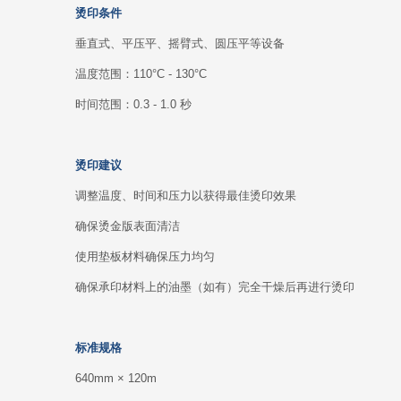
烫印条件
垂直式、平压平、摇臂式、圆压平等设备
温度范围：110°C - 130°C
时间范围：0.3 - 1.0 秒
烫印建议
调整温度、时间和压力以获得最佳烫印效果
确保烫金版表面清洁
使用垫板材料确保压力均匀
确保承印材料上的油墨（如有）完全干燥后再进行烫印
标准规格
640mm × 120m