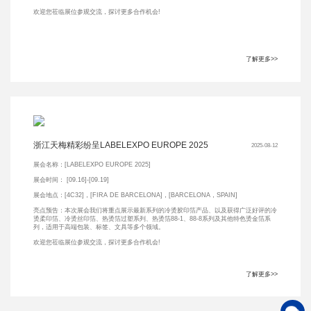
欢迎您莅临展位参观交流，探讨更多合作机会!
了解更多>>
浙江天梅精彩纷呈LABELEXPO EUROPE 2025
2025-08-12
展会名称：[LABELEXPO EUROPE 2025]
展会时间： [09.16]-[09.19]
展会地点：[4C32]，[FIRA DE BARCELONA]，[BARCELONA，SPAIN]
亮点预告：本次展会我们将重点展示最新系列的冷烫胶印箔产品、以及获得广泛好评的冷
烫柔印箔、冷烫丝印箔、热烫箔过塑系列、热烫箔88-1、88-8系列及其他特色烫金箔系
列，适用于高端包装、标签、文具等多个领域。
欢迎您莅临展位参观交流，探讨更多合作机会!
了解更多>>