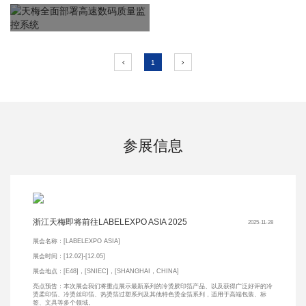
11.21
2025
1
参展信息
浙江天梅即将前往LABELEXPO ASIA 2025
2025-11-28
展会名称：[LABELEXPO ASIA]
展会时间：[12.02]-[12.05]
展会地点：[E48]，[SNIEC]，[SHANGHAI，CHINA]
亮点预告：本次展会我们将重点展示最新系列的冷烫胶印箔产品、以及获得广泛好评的冷
烫柔印箔、冷烫丝印箔、热烫箔过塑系列及其他特色烫金箔系列，适用于高端包装、标
签、文具等多个领域。