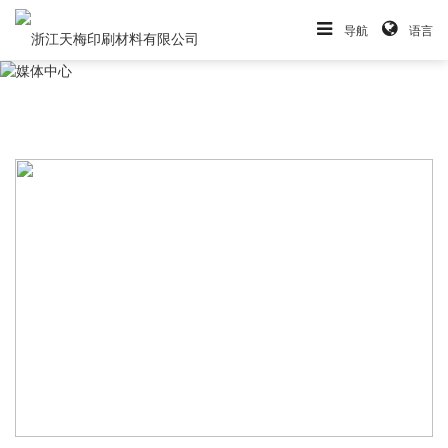
导航
语言
浙江天梅闪耀LABELEXPO ASIA 2025
2025-12-08
创新产品精准匹配亚洲及新兴市场多元需求2025年12月，亚洲标签与包装印刷行业的风向标——亚洲国际标签印刷展览会（LABELEXPO AS···