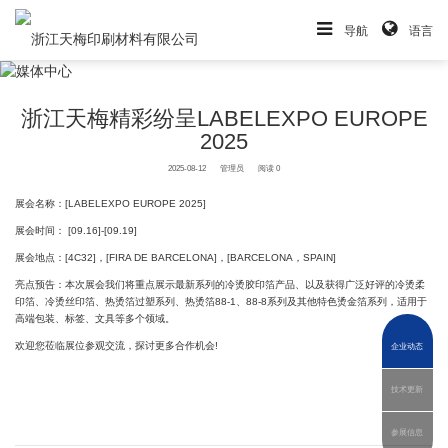
导航
语言
浙江天梅精彩纷呈LABELEXPO EUROPE
2025
2025-08-12
管理员
阅读 0
展会名称：[LABELEXPO EUROPE 2025]
展会时间： [09.16]-[09.19]
展会地点：[4C32]，[FIRA DE BARCELONA]，[BARCELONA，SPAIN]
亮点预告：本次展会我们将重点展示最新系列的冷烫胶印箔产品、以及获得广泛好评的冷烫柔
印箔、冷烫丝印箔、热烫箔过塑系列、热烫箔88-1、88-8系列及其他特色烫金箔系列，适用于
高端包装、标签、文具等多个领域。
欢迎您莅临展位参观交流，探讨更多合作机会!
企业动态
技术更新
参展信息