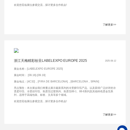
欢迎您莅临展位参观交流，探讨更多合作机会!
了解更多>>
浙江天梅精彩纷呈LABELEXPO EUROPE 2025
2025-08-12
展会名称：[LABELEXPO EUROPE 2025]
展会时间： [09.16]-[09.19]
展会地点：[4C32]，[FIRA DE BARCELONA]，[BARCELONA，SPAIN]
亮点预告：本次展会我们将重点展示最新系列的冷烫胶印箔产品、以及获得广泛好评的冷
烫柔印箔、冷烫丝印箔、热烫箔过塑系列、热烫箔88-1、88-8系列及其他特色烫金箔系
列，适用于高端包装、标签、文具等多个领域。
欢迎您莅临展位参观交流，探讨更多合作机会!
了解更多>>