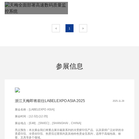
11.21
2025
1
参展信息
浙江天梅即将前往LABELEXPO ASIA 2025
2025-11-28
展会名称：[LABELEXPO ASIA]
展会时间：[12.02]-[12.05]
展会地点：[E48]，[SNIEC]，[SHANGHAI，CHINA]
亮点预告：本次展会我们将重点展示最新系列的冷烫胶印箔产品、以及获得广泛好评的冷
烫柔印箔、冷烫丝印箔、热烫箔过塑系列及其他特色烫金箔系列，适用于高端包装、标
签、文具等多个领域。