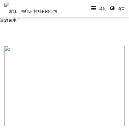
导航
语言
浙江天梅闪耀LABELEXPO ASIA 2025
2025-12-08
创新产品精准匹配亚洲及新兴市场多元需求2025年12月，亚洲标签与包装印刷行业的风向标——亚洲国际标签印刷展览会（LABELEXPO AS···